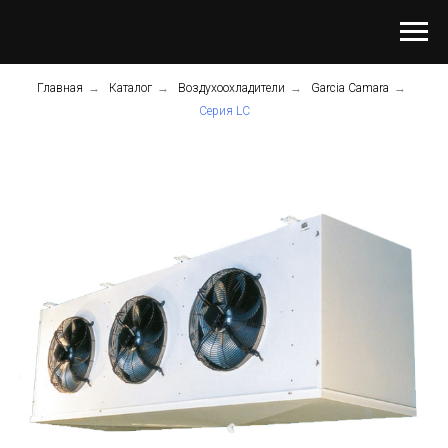
Главная
→
Каталог
→
Воздухоохладители
→
Garcia Camara
→
Серия LC