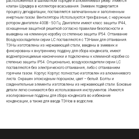
расположенных в шахматном порядке и алюминиевых ребер. Имеется
клапан Шредера в коллекторе всасывания. Змеевик подвергается
процессу дегидратации, поставляется запечатанным и заполненным
инертным газом. Вентиляторы Используются трехфазные, с наружным
ротором двигатели 400В - 50 Гц. Двигатели имеют класс защиты IP44,
оснащенные защитной решеткой согласно правилам безопасности и
выведены на клеммную коробку со степенью защиты IP54. Оттаивание
Воздухоохладители серии LС поставляются с ТЭНами для оттаивания.
ТЭНы изготовлены из нержавеющей стали, введены в змеевик и
фиксированы к внутреннему поддону для сбора конденсата, имеют
водонепроницаемые наконечники и подключены к клеммной коробке со
степенью защиты IP54. Опционально, воздухоохладители серии LС
поставляются без электрического оттаивания, либо c оттаиванием
горячим газом. Корпус Корпус полностью изготовлен из алюминиевого
листа. Окрашен эпоксидным порошком, цвет – белый. Болты и
соединительные элементы изготовлены из нержавеющей стали. Боковые
детали легко снимаются без использования инструментов. Имеются
изолированные поддоны для сбора конденсата во избежание
конденсации, а также для ввода ТЭНов в водослив.