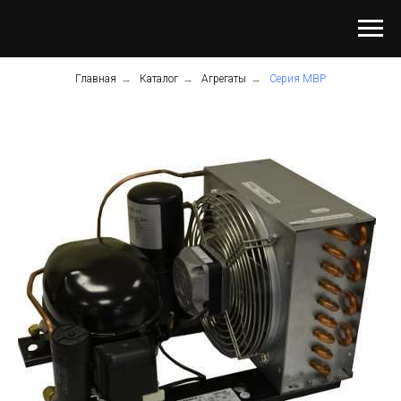
Главная
→
Каталог
→
Агрегаты
→
Серия MBP