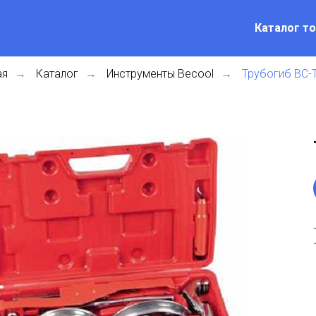
Каталог т
ая
Каталог
Инструменты Becool
Трубогиб BC-
→
→
→