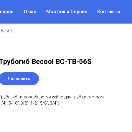
оваров
О нас
Монтаж и Сервис
Контакты
TB-56S
Трубогиб Becool ВС-TB-56S
Позвонить
Трубогиб типа «Арбалет» в кейсе, для труб диаметром
1/4", 5/16", 3/8", 1/2", 5/8", 3/4")